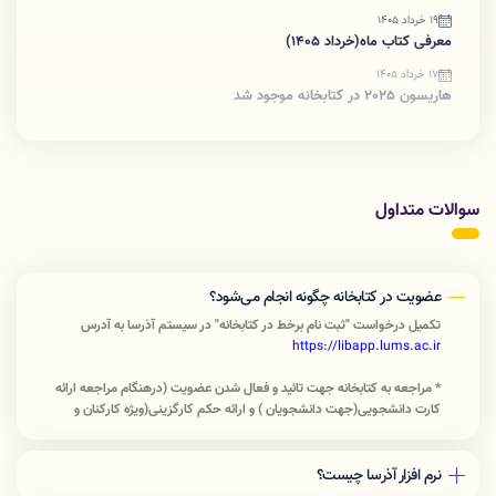
19 خرداد 1405
معرفی کتاب ماه(خرداد 1405)
17 خرداد 1405
هاریسون 2025 در کتابخانه موجود شد
سوالات متداول
عضویت در کتابخانه چگونه انجام می‌شود؟
تکمیل درخواست "ثبت نام برخط در کتابخانه" در سیستم آذرسا به آدرس
https://libapp.lums.ac.ir
* مراجعه به کتابخانه جهت تائید و فعال شدن عضویت (درهنگام مراجعه ارائه
کارت دانشجویی(جهت دانشجویان ) و ارائه حکم کارگزینی(ویژه کارکنان و
کادرآموزشی)الزامی است.)
نرم افزار آذرسا چیست؟