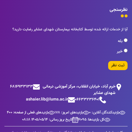
نظرسنجی
آیا از خدمات ارائه شده توسط کتابخانه بیمارستان شهدای عشایر رضایت دارید؟
بله
خیر
ثبت نظر
خرم آباد، خیابان انقلاب، مرکز آموزشی درمانی
6816933133
شهدای عشایر
ashaier.lib@lums.ac.ir
06633236401
بازدیدکنندگان آنلاین: 0
بازدیدهای امروز: 178
بازدیدهای فعلی از صفحه: 400
کل بازدیدها: 61095
تاریخ بروز رسانی: 1405/05/14 08:18